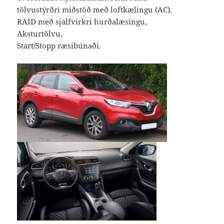
tölvustýrðri miðstöð með loftkælingu (AC),
RAID með sjálfvirkri hurðalæsingu,
Aksturtölvu,
Start/Stopp ræsibúnaði.