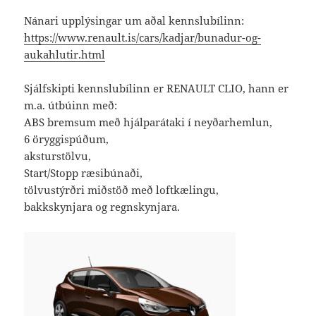
Nánari upplýsingar um aðal kennslubílinn:
https://www.renault.is/cars/kadjar/bunadur-og-
aukahlutir.html
Sjálfskipti kennslubílinn er RENAULT CLIO, hann er
m.a. útbúinn með:
ABS bremsum með hjálparátaki í neyðarhemlun,
6 öryggispúðum,
aksturstölvu,
Start/Stopp ræsibúnaði,
tölvustýrðri miðstöð með loftkælingu,
bakkskynjara og regnskynjara.