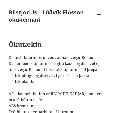
Bilstjori.is – Lúðvík Eiðsson
ökukennari
MENU
AND
WIDGETS
Ökutækin
Kennslubílarnir eru tveir, annars vegar Renault
Kadjar, beinskiptur með 6 gíra kassa og díselvél og
hins vegar Renault Clio, sjálfskiptur með 6 þrepa
sjálfskiptingu og díselvél, fyrir þá sem þurfa
sjálfskiptan bíl.
Aðal kennslubíllinn er RENAULT KADJAR, hann er
m.a. útbúinn með:
ABS bremsum,
Tvöföldum styrktarbitum í hurðum,